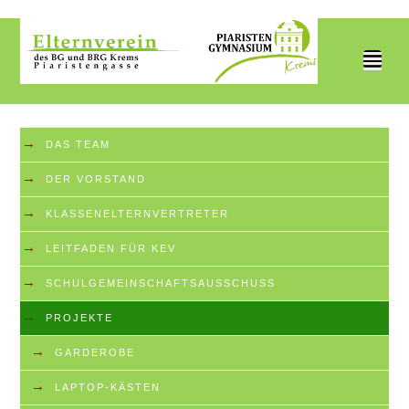
²
→
DAS TEAM
→
DER VORSTAND
→
KLASSENELTERNVERTRETER
→
LEITFADEN FÜR KEV
→
SCHULGEMEINSCHAFTSAUSSCHUSS
→
PROJEKTE
→
GARDEROBE
→
LAPTOP-KÄSTEN